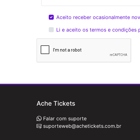
Aceito receber ocasionalmente novi
Li e aceito os
termos e condições p
Ache Tickets
Falar com suporte
suporteweb@achetickets.com.br